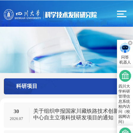
问答
机器人
科研项目
四川大
学科研
管理信
息系统
校内访
关于组织申报国家川藏铁路技术创新
30
问（校
园网访
中心自主立项科技研发项目的通知
2026.07
问）