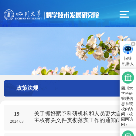
问答
机器人
政策法规
四川大
学科研
管理信
息系统
校内访
关于抓好赋予科研机构和人员更大自
19
问（校
园网访
主权有关文件贯彻落实工作的通知(国
2024.03
问）
办发〔2018〕127号)