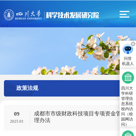
问答
机器人
政策法规
四川大
学科研
管理信
息系统
校内访
成都市市级财政科技项目专项资金管
09
问（校
园网访
理办法
2025.01
问）