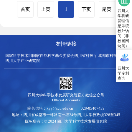
1
首页
上页
下页
尾页
四川大
学科研
管理信
息系统
校外访
问（非
校园网
友情链接
访问）
国家科学技术部
国家自然科学基金委员会
四川省科技厅
成都市科技局
四川大学产业研究院
四川大
学专利
查询
四川大学科学技术发展研究院官方微信公众号
Official Accounts
院长信箱：kyy@scu.edu.cn 028-85407439
地址：四川省成都市一环路南一段24号四川大学行政楼328至345
版权所有：© 2024 四川大学科学技术发展研究院