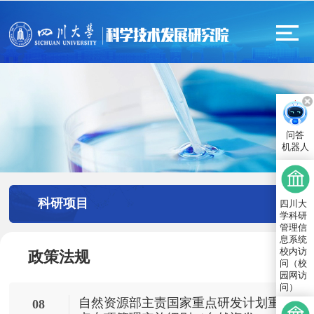
问答
机器人
科研项目
四川大
学科研
管理信
息系统
校内访
政策法规
问（校
园网访
问）
自然资源部主责国家重点研发计划重
08