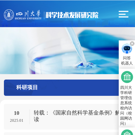
问答
机器人
科研项目
四川大
学科研
管理信
息系统
校内访
转载：《国家自然科学基金条例》解
10
问（校
园网访
读
2025.01
问）