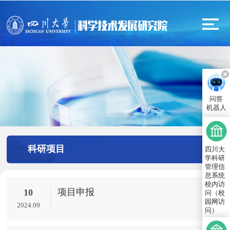
问答
机器人
科研项目
四川大
学科研
管理信
息系统
校内访
项目申报
10
问（校
园网访
2024.09
问）