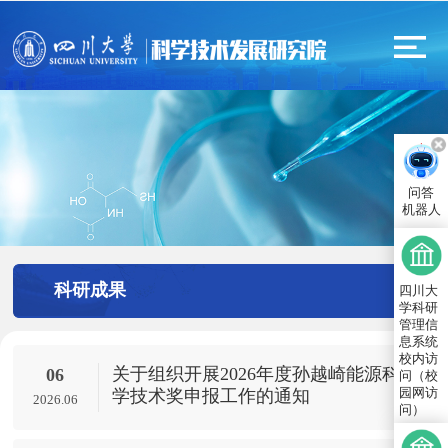
问答
机器人
科研成果
四川大
学科研
管理信
息系统
校内访
关于组织开展2026年度孙越崎能源科
06
问（校
园网访
学技术奖申报工作的通知
2026.06
问）