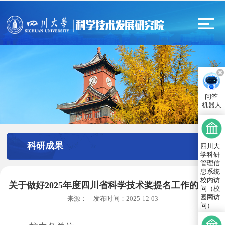
问答
机器人
科研成果
四川大
学科研
管理信
息系统
校内访
关于做好2025年度四川省科学技术奖提名工作的通知
问（校
园网访
来源：
发布时间：
2025-12-03
问）