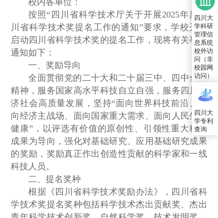
校内各单位：
按照“四川省科学技术厅关于开展2025年度四
四川大
川省科学技术奖提名工作的通知”要求，学校开始
学科研
管理信
启动四川省科学技术奖的提名工作，现将有关事项
息系统
校外访
通知如下：
问（非
一、奖励导向
校园网
访问）
全面贯彻党的二十大和二十届三中、四中全会
精神，服务国家高水平科技自立自强，服务四川经
济社会高质量发展，坚持“面向世界科技前沿、面
四川大
向经济主战场、面向国家重大需求、面向人民生命
学专利
健康”，以评选有价值的原创性、引领性重大科技
查询
成果为导向，强化对基础研究、应用基础研究成果
的奖励，奖励真正作出创造性贡献的科学家和一线
科技人员。
二、提名奖种
根据《四川省科学技术奖励办法》，四川省科
学技术奖提名奖种包括科学技术杰出贡献奖、杰出
青年科学技术创新奖、自然科学奖、技术发明奖、