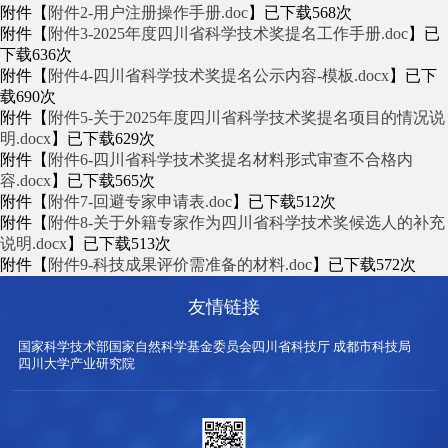
附件【
附件2-用户注册操作手册.doc
】已下载
568
次
附件【
附件3-2025年度四川省科学技术奖提名工作手册.doc
】已
下载
636
次
附件【
附件4-四川省科学技术奖提名公示内容-模板.docx
】已下
载
690
次
附件【
附件5-关于2025年度四川省科学技术奖提名项目的情况说
明.docx
】已下载
629
次
附件【
附件6-四川省科学技术奖提名材料形式审查不合格内
容.docx
】已下载
565
次
附件【
附件7-回避专家申请表.doc
】已下载
512
次
附件【
附件8-关于外籍专家作为四川省科学技术奖候选人的补充
说明.docx
】已下载
513
次
附件【
附件9-科技成果评价需准备的材料.doc
】已下载
572
次
友情链接
国家科学技术部
国家自然科学基金委员会
四川省科技厅
成都市科技局
四川大学产业研究院