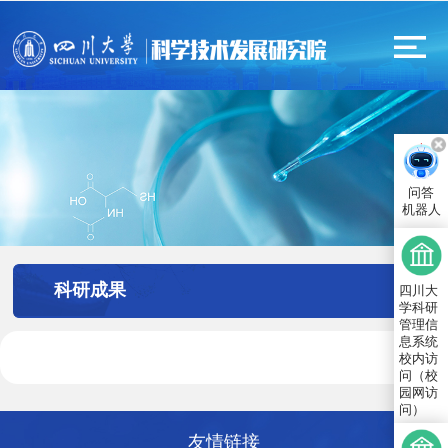
问答
机器人
科研成果
四川大
学科研
管理信
息系统
校内访
问（校
园网访
问）
友情链接