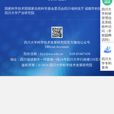
国家科学技术部
国家自然科学基金委员会
四川省科技厅
成都市科技局
四川大
四川大学产业研究院
学科研
管理信
息系统
校外访
问（非
校园网
访问）
四川大学科学技术发展研究院官方微信公众号
Official Accounts
院长信箱：kyy@scu.edu.cn 028-85407439
四川大
地址：四川省成都市一环路南一段24号四川大学行政楼328至345
学专利
版权所有：© 2024 四川大学科学技术发展研究院
查询