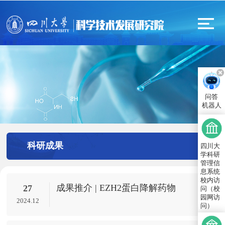
问答
机器人
科研成果
四川大
学科研
管理信
息系统
校内访
成果推介 | EZH2蛋白降解药物
27
问（校
园网访
2024.12
问）