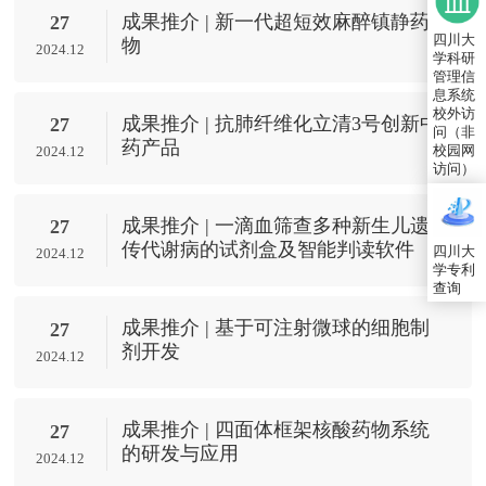
成果推介 | 新一代超短效麻醉镇静药
27
四川大
物
2024.12
学科研
管理信
息系统
校外访
成果推介 | 抗肺纤维化立清3号创新中
27
问（非
药产品
校园网
2024.12
访问）
成果推介 | 一滴血筛查多种新生儿遗
27
传代谢病的试剂盒及智能判读软件
四川大
2024.12
学专利
查询
成果推介 | 基于可注射微球的细胞制
27
剂开发
2024.12
成果推介 | 四面体框架核酸药物系统
27
的研发与应用
2024.12