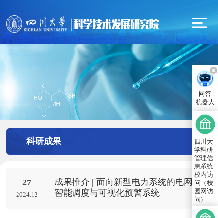
问答
机器人
科研成果
四川大
学科研
管理信
息系统
校内访
成果推介 | 面向新型电力系统的电网
27
问（校
园网访
智能调度与可视化预警系统
2024.12
问）