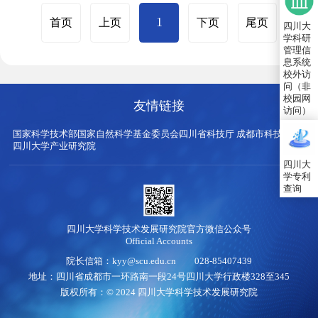
1
首页
上页
下页
尾页
四川大
学科研
管理信
息系统
校外访
问（非
校园网
友情链接
访问）
国家科学技术部
国家自然科学基金委员会
四川省科技厅
成都市科技局
四川大学产业研究院
四川大
学专利
查询
四川大学科学技术发展研究院官方微信公众号
Official Accounts
院长信箱：kyy@scu.edu.cn 028-85407439
地址：四川省成都市一环路南一段24号四川大学行政楼328至345
版权所有：© 2024 四川大学科学技术发展研究院