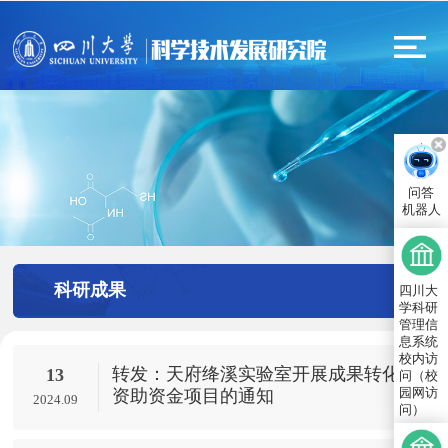
问答
机器人
科研成果
四川大
学科研
管理信
息系统
校内访
转发：天府绛溪实验室开展成果转化
13
问（校
园网访
资助资金项目的通知
2024.09
问）