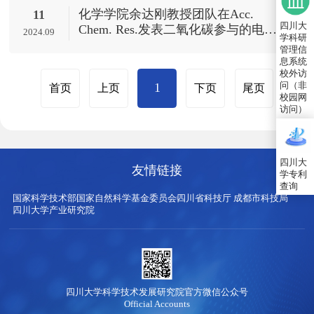
化学学院余达刚教授团队在Acc.
11
四川大
Chem. Res.发表二氧化碳参与的电羧
2024.09
学科研
基化研究总结
管理信
息系统
校外访
问（非
1
首页
上页
下页
尾页
校园网
访问）
四川大
友情链接
学专利
查询
国家科学技术部
国家自然科学基金委员会
四川省科技厅
成都市科技局
四川大学产业研究院
四川大学科学技术发展研究院官方微信公众号
Official Accounts