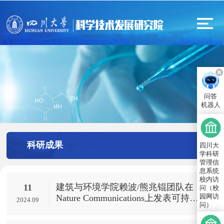
问答
机器人
科研成果
四川大
学科研
管理信
息系统
校内访
建筑与环境学院赖波/熊兆锟团队在
11
问（校
园网访
Nature Communications上发表可持续
2024.09
问）
污水净化领域的研究论文