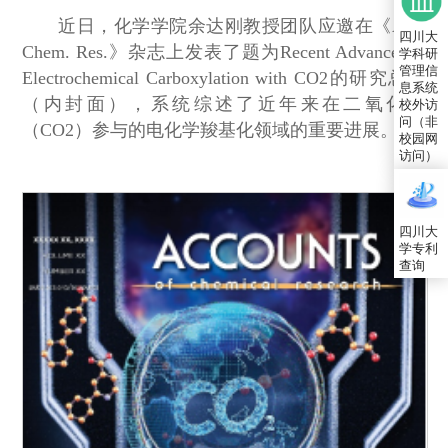
近日，化学学院余达刚教授团队应邀在《Acc.
四川大
Chem. Res.》杂志上发表了题为Recent Advances in
学科研
管理信
Electrochemical Carboxylation with CO2的研究总结
息系统
（内封面），系统综述了近年来在二氧化碳
校外访
问（非
（CO2）参与的电化学羧基化领域的重要进展。
校园网
访问）
四川大
学专利
查询