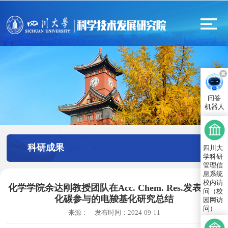
问答
机器人
科研成果
四川大
学科研
管理信
息系统
校内访
化学学院余达刚教授团队在Acc. Chem. Res.发表二氧
问（校
化碳参与的电羧基化研究总结
园网访
问）
来源：
发布时间：
2024-09-11