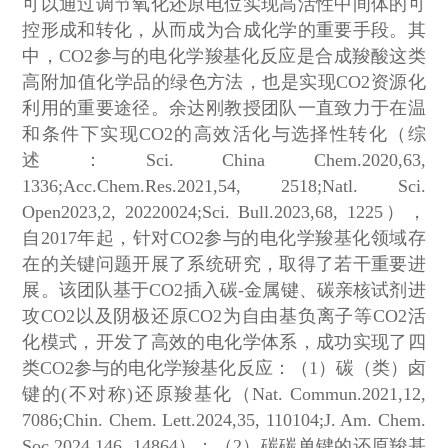
可以通过调节氧化还原电位实现高活性中间体的可
控形成和转化，从而成为合成化学的重要手段。其
中，CO2参与的电化学羧基化反应是合成羧酸这类
高附加值化学品的绿色方法，也是实现CO2资源化
利用的重要途径。余达刚教授团队一直致力于在温
和条件下实现CO2的高效活化与选择性转化（综
述：Sci. China Chem.2020,63,
1336;Acc.Chem.Res.2021,54, 2518;Natl. Sci.
Open2023,2, 20220024;Sci. Bull.2023,68, 1225），
自2017年起，针对CO2参与的电化学羧基化领域存
在的关键问题开展了系统研究，取得了若干重要进
展。该团队基于CO2插入碳-金属键、碳亲核试剂进
攻CO2以及阴极还原CO2为自由基负离子等CO2活
化模式，开发了高效的电化学体系，成功实现了四
类CO2参与的电化学羧基化反应：（1）碳（类）卤
键的(不对称)还原羧基化（Nat. Commun.2021,12,
7086;Chin. Chem. Lett.2024,35, 110104;J. Am. Chem.
Soc.2024,146, 14864）；（2）碳碳单键的还原羧基