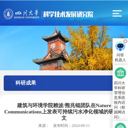
问答
机器人
科研成果
四川大
学科研
管理信
息系统
校内访
建筑与环境学院赖波/熊兆锟团队在Nature
问（校
Communications上发表可持续污水净化领域的研究论
园网访
问）
文
来源：
发布时间：
2024-09-11