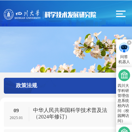
问答
机器人
政策法规
四川大
学科研
管理信
息系统
校内访
中华人民共和国科学技术普及法
09
问（校
园网访
（2024年修订）
2025.01
问）