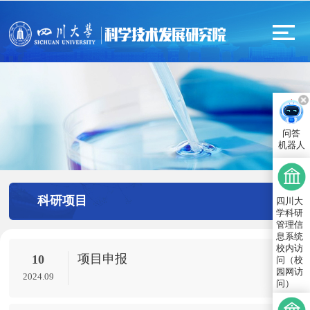
问答
机器人
科研项目
四川大
学科研
管理信
息系统
校内访
项目申报
10
问（校
园网访
2024.09
问）