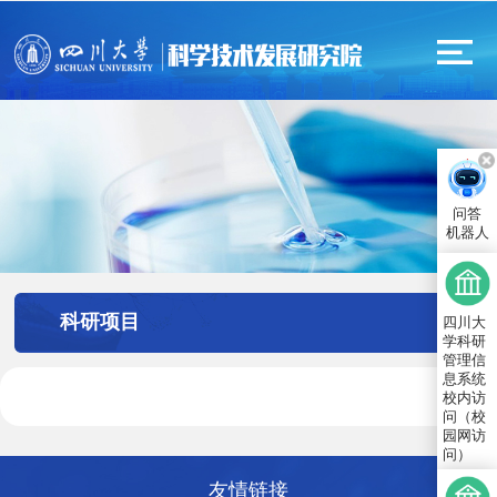
问答
机器人
科研项目
四川大
学科研
管理信
息系统
校内访
问（校
园网访
问）
友情链接