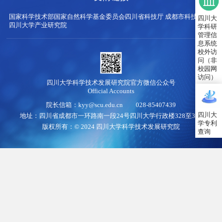
国家科学技术部
国家自然科学基金委员会
四川省科技厅
成都市科技局
四川大
四川大学产业研究院
学科研
管理信
息系统
校外访
问（非
校园网
访问）
四川大学科学技术发展研究院官方微信公众号
Official Accounts
院长信箱：kyy@scu.edu.cn 028-85407439
四川大
地址：四川省成都市一环路南一段24号四川大学行政楼328至345
学专利
版权所有：© 2024 四川大学科学技术发展研究院
查询