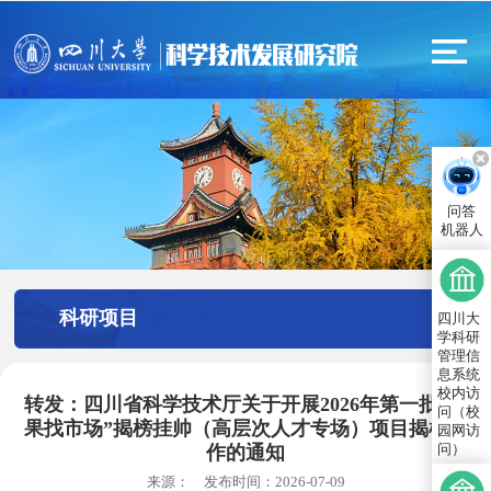
问答
机器人
科研项目
四川大
学科研
管理信
息系统
校内访
转发：四川省科学技术厅关于开展2026年第一批“成
问（校
果找市场”揭榜挂帅（高层次人才专场）项目揭榜工
园网访
问）
作的通知
来源：
发布时间：
2026-07-09