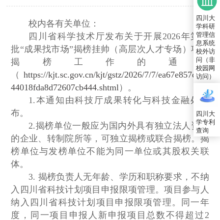
四川大
校内各有关单位：
学科研
管理信
四川省科学技术厅发布关于开展2026年第一
息系统
批“成果找市场”揭榜挂帅（高层次人才专场）项目
校外访
问（非
揭榜工作的通知
校园网
（
https://kjt.sc.gov.cn/kjt/gstz/2026/7/7/ea67e857c175
访问）
44018fda8d72607cb444.shtml
）。
1.本通知由科技厅成果转化与科技金融处发
布。
四川大
学专利
2.揭榜单位一般应为国内外具有独立法人资格
查询
的企业、转制院所等，可独立揭榜或联合揭榜。揭
榜单位与发榜单位不能为同一单位或其股权关联
体。
3. 揭榜负责人无年龄、学历和职称要求，不纳
入四川省科技计划项目申报限项管理。项目参与人
纳入四川省科技计划项目申报限项管理。同一年
度，同一项目申报人新申报项目总数不得超过2