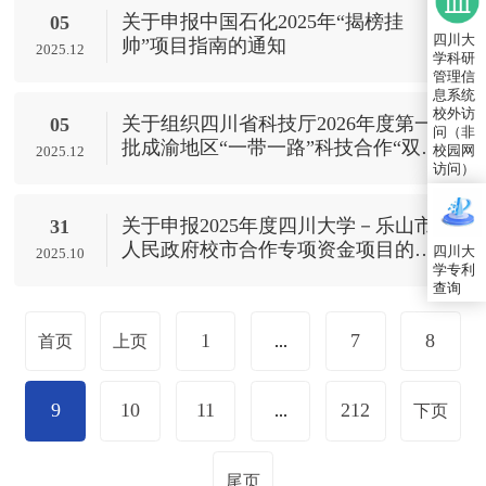
关于申报中国石化2025年“揭榜挂
05
四川大
帅”项目指南的通知
2025.12
学科研
管理信
息系统
校外访
关于组织四川省科技厅2026年度第一
05
问（非
批成渝地区“一带一路”科技合作“双
校园网
2025.12
千”计划项目申报的通知
访问）
关于申报2025年度四川大学－乐山市
31
人民政府校市合作专项资金项目的通
四川大
2025.10
学专利
知
查询
1
7
8
首页
上页
...
9
10
11
212
...
下页
尾页