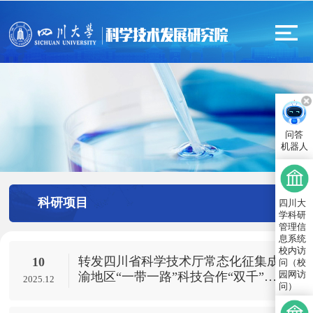
问答
机器人
科研项目
四川大
学科研
管理信
息系统
校内访
转发四川省科学技术厅常态化征集成
10
问（校
园网访
渝地区“一带一路”科技合作“双千”计
2025.12
问）
划项目需求的通知