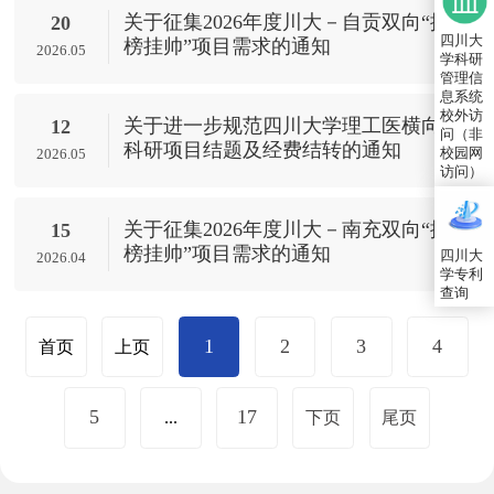
关于征集2026年度川大－自贡双向“揭
20
四川大
榜挂帅”项目需求的通知
2026.05
学科研
管理信
息系统
校外访
关于进一步规范四川大学理工医横向
12
问（非
科研项目结题及经费结转的通知
校园网
2026.05
访问）
关于征集2026年度川大－南充双向“揭
15
榜挂帅”项目需求的通知
四川大
2026.04
学专利
查询
1
2
3
4
首页
上页
5
17
...
下页
尾页