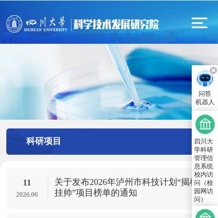
问答
机器人
科研项目
四川大
学科研
管理信
息系统
校内访
​关于发布2026年泸州市科技计划“揭榜
11
问（校
园网访
挂帅”项目榜单的通知
2026.06
问）