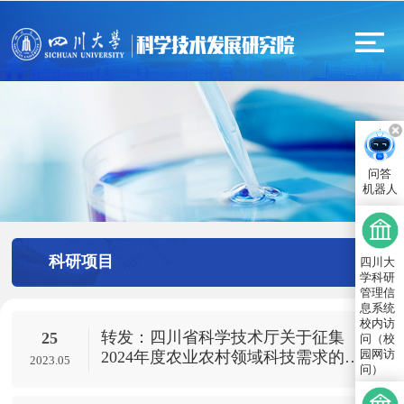
问答
机器人
科研项目
四川大
学科研
管理信
息系统
校内访
转发：四川省科学技术厅关于征集
25
问（校
园网访
2024年度农业农村领域科技需求的通
2023.05
问）
知