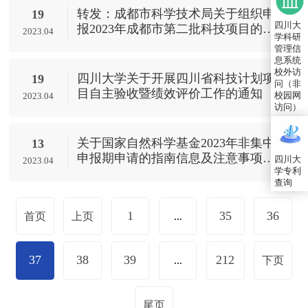
转发：成都市科学技术局关于组织申
19
四川大
报2023年成都市第二批科技项目的通
2023.04
学科研
知
管理信
息系统
校外访
四川大学关于开展四川省科技计划项
19
问（非
目自主验收暨绩效评价工作的通知
校园网
2023.04
访问）
关于国家自然科学基金2023年非集中
13
申报期申请的指南信息及注意事项
四川大
2023.04
学专利
（2023.04.13更新）
查询
1
35
36
首页
上页
...
37
38
39
212
...
下页
尾页