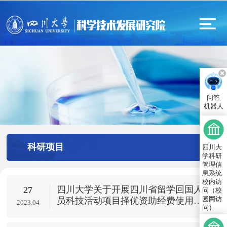
问答
机器人
科研项目
四川大
学科研
管理信
息系统
校内访
四川大学关于开展四川省留学回国人
27
问（校
园网访
员科技活动项目择优资助经费使用绩
2023.04
问）
效评价和监督检查的通知