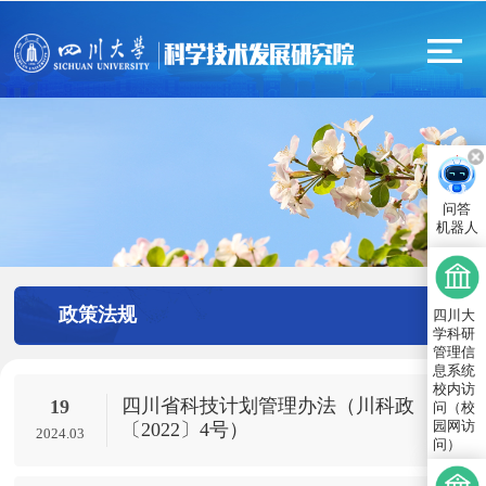
问答
机器人
政策法规
四川大
学科研
管理信
息系统
校内访
四川省科技计划管理办法（川科政
19
问（校
园网访
〔2022〕4号​）
2024.03
问）