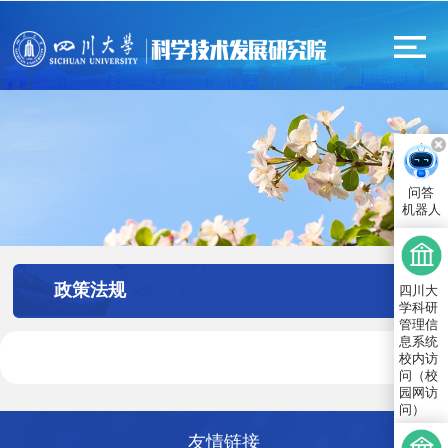
问答
机器人
政策法规
四川大
学科研
管理信
息系统
校内访
问（校
园网访
问）
友情链接