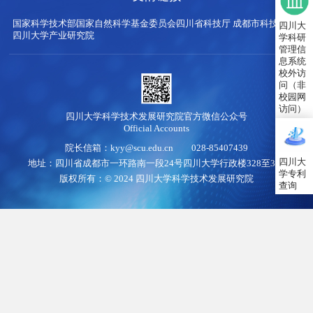
国家科学技术部
国家自然科学基金委员会
四川省科技厅
成都市科技局
四川大
四川大学产业研究院
学科研
管理信
息系统
校外访
问（非
校园网
访问）
四川大学科学技术发展研究院官方微信公众号
Official Accounts
院长信箱：kyy@scu.edu.cn 028-85407439
四川大
地址：四川省成都市一环路南一段24号四川大学行政楼328至345
学专利
版权所有：© 2024 四川大学科学技术发展研究院
查询