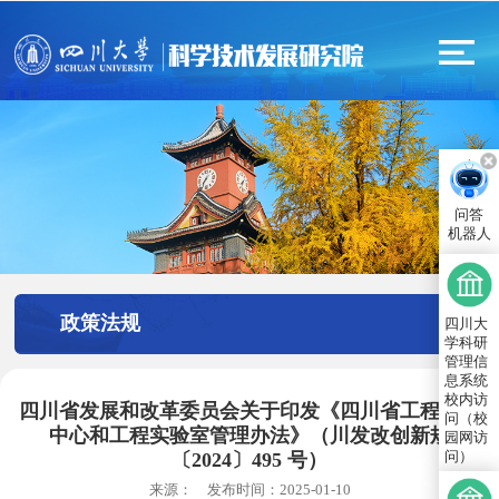
问答
机器人
政策法规
四川大
学科研
管理信
息系统
校内访
四川省发展和改革委员会关于印发《四川省工程研究
问（校
中心和工程实验室管理办法》（川发改创新规
园网访
问）
〔2024〕495 号）
来源：
发布时间：
2025-01-10