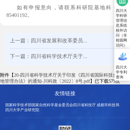
如有申报意向，请联系科研院基地科 028-
四川大
85401192。
学科研
管理信
息系统
校外访
问（非
上一篇：四川省发展和改革委员...
校园网
访问）
下一篇：四川省科学技术厅关于...
四川大
学专利
附件【
20-四川省科学技术厅关于印发《四川省国际科技合作基
查询
地管理办法》的通知-川科政〔2022〕8号.pdf
】已下载
575
次
友情链接
国家科学技术部
国家自然科学基金委员会
四川省科技厅
成都市科技局
四川大学产业研究院