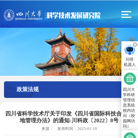
问答
机器人
政策法规
四川大
学科研
管理信
息系统
校内访
四川省科学技术厅关于印发《四川省国际科技合作基
问（校
地管理办法》的通知-川科政〔2022〕8号
园网访
问）
来源：
发布时间：
2025-01-10