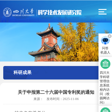
问答
机器人
科研成果
四川大
学科研
管理信
息系统
校内访
关于申报第二十六届中国专利奖的通知
问（校
园网访
来源：
发布时间：
2025-11-06
问）