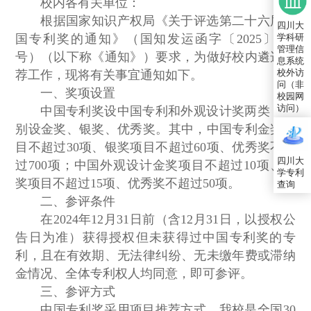
校内各有关单位：
根据国家知识产权局《关于评选第二十六届中
四川大
国专利奖的通知》（国知发运函字〔2025〕152
学科研
管理信
号）（以下称《通知》）要求，为做好校内遴选推
息系统
校外访
荐工作，现将有关事宜通知如下。
问（非
一、奖项设置
校园网
访问）
中国专利奖设中国专利和外观设计奖两类，分
别设金奖、银奖、优秀奖。其中，中国专利金奖项
目不超过30项、银奖项目不超过60项、优秀奖不超
四川大
过700项；中国外观设计金奖项目不超过10项、银
学专利
奖项目不超过15项、优秀奖不超过50项。
查询
二、参评条件
在2024年12月31日前（含12月31日，以授权公
告日为准）获得授权但未获得过中国专利奖的专
利，且在有效期、无法律纠纷、无未缴年费或滞纳
金情况、全体专利权人均同意，即可参评。
三、参评方式
中国专利奖采用项目推荐方式，我校是全国30