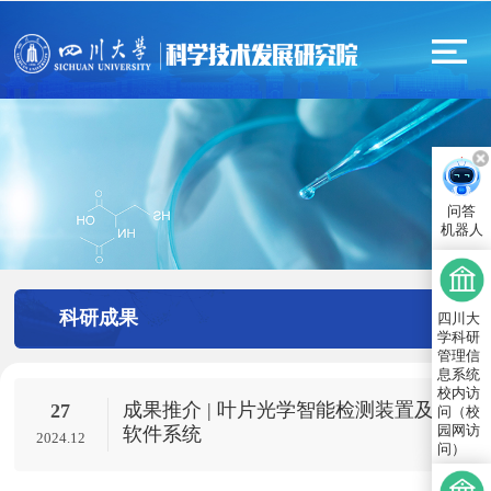
问答
机器人
科研成果
四川大
学科研
管理信
息系统
校内访
成果推介 | 叶片光学智能检测装置及
27
问（校
园网访
软件系统
2024.12
问）