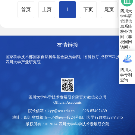
1
首页
上页
下页
尾页
四川大
学科研
管理信
息系统
校外访
问（非
校园网
友情链接
访问）
国家科学技术部
国家自然科学基金委员会
四川省科技厅
成都市科技局
四川大学产业研究院
四川大
学专利
查询
四川大学科学技术发展研究院官方微信公众号
Official Accounts
院长信箱：kyy@scu.edu.cn 028-85407439
地址：四川省成都市一环路南一段24号四川大学行政楼328至345
版权所有：© 2024 四川大学科学技术发展研究院