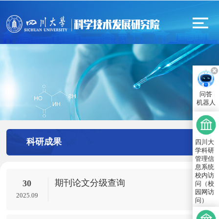
问答
机器人
科研成果
四川大
学科研
管理信
息系统
校内访
期刊论文分级查询
30
问（校
园网访
2025.09
问）