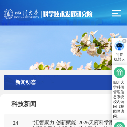
问答
机器人
新闻动态
四川大
学科研
管理信
息系统
校内访
科技新闻
问（校
园网访
问）
“汇智聚力 创新赋能”2026天府科学家
24