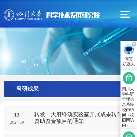
问答
机器人
科研成果
四川大
学科研
管理信
息系统
校内访
转发：天府绛溪实验室开展成果转化
13
问（校
园网访
资助资金项目的通知
2024.09
问）