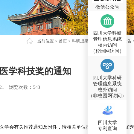
微信公众号
四川大学科研
管理信息系统
当前位置 >
首页
>
科研成果
>
科技奖励
>
通知公告
校内访问
（校园网访问）
华医学科技奖的通知
四川大学科研
管理信息系统
21
浏览次数：
543
校外访问
（非校园网访问）
四川大学
），现转发中华医学会有关推荐通知及附件，请相关单位按照通知要求遴选优秀
专利查询