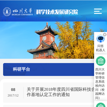
问答
机器人
科研平台
四川大
学科研
管理信
息系统
校内访
关于开展2018年度四川省国际科技合
08
问（校
园网访
作基地认定工作的通知
2017/12
问）