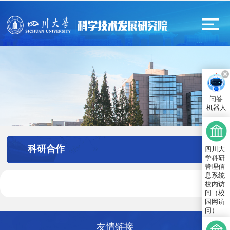
问答
机器人
科研合作
四川大
学科研
管理信
息系统
校内访
问（校
园网访
问）
友情链接