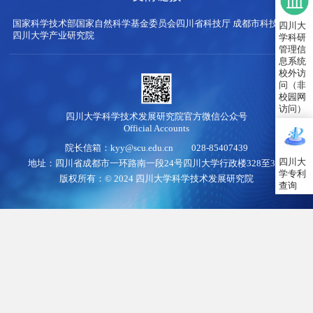
国家科学技术部
国家自然科学基金委员会
四川省科技厅
成都市科技局
四川大
四川大学产业研究院
学科研
管理信
息系统
校外访
问（非
校园网
访问）
四川大学科学技术发展研究院官方微信公众号
Official Accounts
院长信箱：kyy@scu.edu.cn 028-85407439
四川大
地址：四川省成都市一环路南一段24号四川大学行政楼328至345
学专利
版权所有：© 2024 四川大学科学技术发展研究院
查询