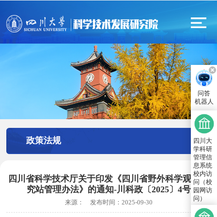
问答
机器人
政策法规
四川大
学科研
管理信
息系统
校内访
四川省科学技术厅关于印发《四川省野外科学观测研
问（校
究站管理办法》的通知-川科政〔2025〕4号
园网访
问）
来源：
发布时间：
2025-09-30