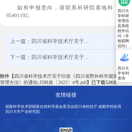
如有申报意向，请联系科研院基地科 028-
四川大
85401192。
学科研
管理信
息系统
校外访
问（非
上一篇：四川省科学技术厅关于...
校园网
访问）
下一篇：四川省科学技术厅关于...
四川大
学专利
附件【
四川省科学技术厅关于印发《四川省野外科学观测研究站
查询
管理办法》的通知-川科政〔2025〕4号.pdf
】已下载
528
次
友情链接
国家科学技术部
国家自然科学基金委员会
四川省科技厅
成都市科技局
四川大学产业研究院