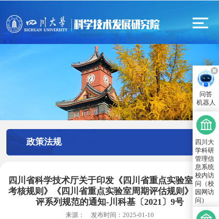
问答
机器人
政策法规
四川大
学科研
管理信
息系统
校内访
四川省科学技术厅关于印发《四川省重点实验室年度
问（校
考核规则》《四川省重点实验室周期评估规则》等考
园网访
问）
评系列规范的通知-川科基〔2021〕9号
来源：
发布时间：
2025-01-10