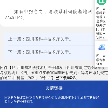
四川大
如有申报意向，请联系科研院基地科 028-
学科研
管理信
85401192。
息系统
校外访
问（非
校园网
访问）
上一篇：四川省科学技术厅关于...
下一篇：四川省科学技术厅关于...
四川大
学专利
查询
附件【
16-四川省科学技术厅关于印发《四川省重点实验室年度
考核规则》《四川省重点实验室周期评估规则》等考评系列规范
的通知-川科基〔2021〕9号.pdf
】已下载
862
次
友情链接
国家科学技术部
国家自然科学基金委员会
四川省科技厅
成都市科技局
四川大学产业研究院