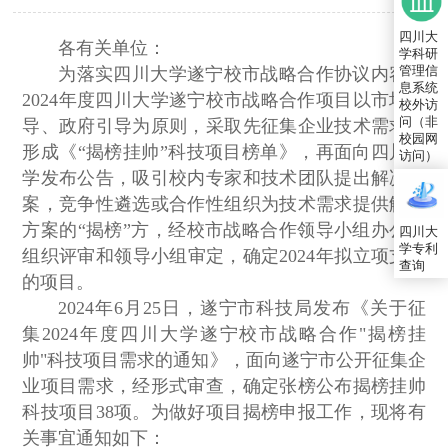
四川大
各有关单位：
学科研
管理信
为落实四川大学遂宁校市战略合作协议内容，
息系统
2024年度四川大学遂宁校市战略合作项目以市场主
校外访
问（非
导、政府引导为原则，采取先征集企业技术需求，
校园网
形成《“揭榜挂帅”科技项目榜单》，再面向四川大
访问）
学发布公告，吸引校内专家和技术团队提出解决方
案，竞争性遴选或合作性组织为技术需求提供解决
方案的“揭榜”方，经校市战略合作领导小组办公室
四川大
学专利
组织评审和领导小组审定，确定2024年拟立项支持
查询
的项目。
2024年6月25日，遂宁市科技局发布《关于征
集2024年度四川大学遂宁校市战略合作"揭榜挂
帅"科技项目需求的通知》，面向遂宁市公开征集企
业项目需求，经形式审查，确定张榜公布揭榜挂帅
科技项目38项。为做好项目揭榜申报工作，现将有
关事宜通知如下：