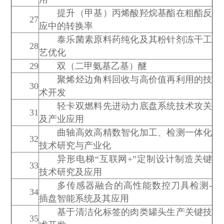
提升（甲基）丙烯酸羟烷基酯在粗酯反
27
应中的转换率
泰乐菌素原料药纯化及其粉针剂冻干工
28
艺优化
29
双（二甲氨基乙基）醚
聚烯烃边角料回收与高价值再利用的技
30
术开发
轻卡双燃料先进动力底盘系统技术攻关
31
及产业应用
曲轴高效高精数智化加工、检测一体化
32
技术研究与产业化
异形电梯“互联网+”定制设计制造关键
33
技术研究及应用
多传感器融合的高性能数控刀具检测-
34
插盘智能系统及其应用
基于清洁化标签的肉类罐头生产关键技
35