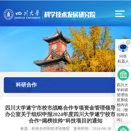
问答
机器人
科研合作
四川大
学科研
管理信
息系统
校内访
四川大学遂宁市校市战略合作专项资金管理领导小组
问（校
办公室关于组织申报2024年度四川大学遂宁校市战略
园网访
问）
合作“揭榜挂帅”科技项目的通知
来源：
科技合作和技术转移部
发布时间：
2024-08-28