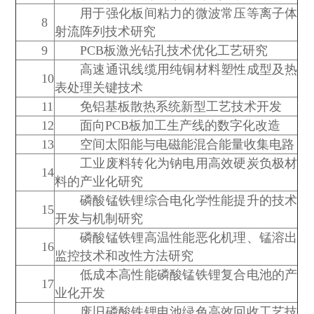
用于强化板间粘力的微波常压等离子体
8
射流阵列技术研究
9
PCB板激光钻孔技术优化工艺研究
高速通讯线缆用纯铜材料塑性成型及热
10
表处理关键技术
11
免铝基板散热系统新型工艺技术开发
12
面向PCB板加工生产线的数字化改造
13
空间太阳能与电磁能混合能量收集电路
工业废料转化为钠电用高效硬炭负极材
14
料的产业化研究
磷酸锰铁锂综合电化学性能提升的技术
15
开发与机制研究
磷酸锰铁锂高温性能恶化机理、锰溶出
16
监控技术和改性方法研究
低成本高性能磷酸锰铁锂复合电池的产
17
业化开发
废旧磷酸铁锂电池绿色高效回收工艺技