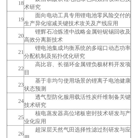
18
术研究
面向电动工具专用锂电池零风险交付的
19
生产异化缩减关键技术攻关及产线应用
锂辉石冶炼渣中战略金属钽铌锡回收及
20
高效分离新技术
锂电池集成均衡系统的多端口动态功率
21
分配机制及拓扑优化研究
高比容、长循环金属锂负极材料开发项
22
目
基于非均匀使用场景的锂离子电池健康
23
状态预测
透气型防化服用载活性炭纤维制备关键
24
技术研究
核电蒸发器高位堵板密封技术研发与产
25
业化应用
超深层天然气田选择性滤过剂研发与应
26
用