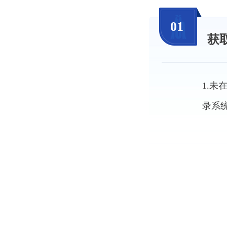
01
获
1.未
录系