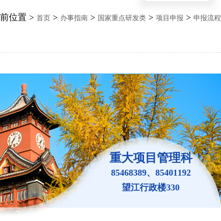
前位置 >
>
>
>
>
首页
办事指南
国家重点研发类
项目申报
申报流程
重大项目管理科
85468389、85401192
望江行政楼330