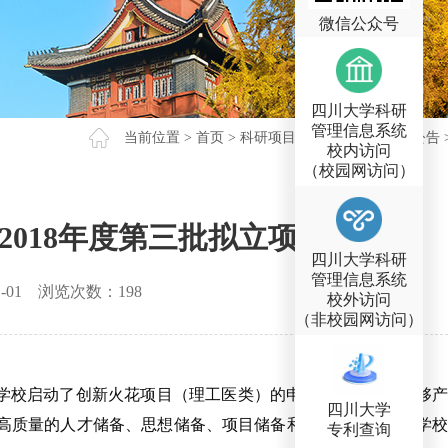
微信公众号
四川大学科研
管理信息系统
当前位置 >
首页
>
科研项目
>
校级项目
>
通知公告
校内访问
（校园网访问）
018年度第三批拟立项项目公示
四川大学科研
管理信息系统
-01
浏览次数：
198
校外访问
（非校园网访问）
），学校启动了创新火花项目（理工医类）的申报，重点支持能够产
四川大学
高质量的人才储备、思想储备、项目储备和成果储备，提升学校
专利查询