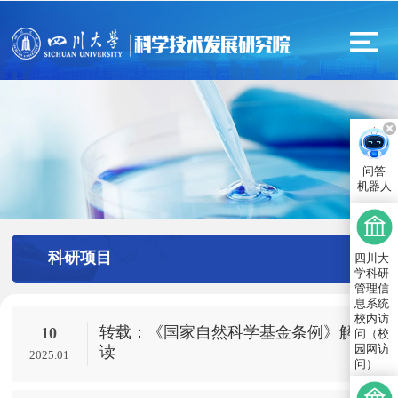
问答
机器人
科研项目
四川大
学科研
管理信
息系统
校内访
转载：《国家自然科学基金条例》解
10
问（校
园网访
读
2025.01
问）