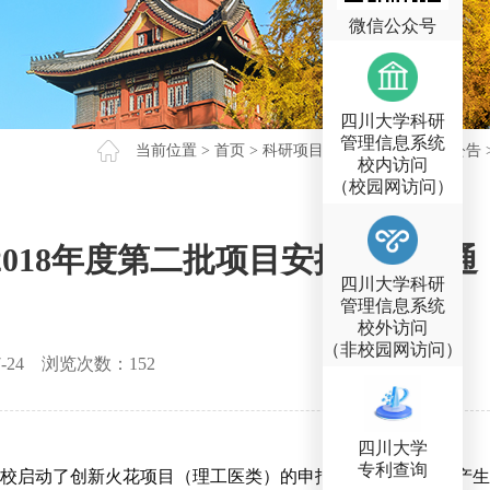
微信公众号
四川大学科研
管理信息系统
当前位置 >
首页
>
科研项目
>
校级项目
>
通知公告
校内访问
（校园网访问）
018年度第二批项目安排公示的通
四川大学科研
管理信息系统
校外访问
（非校园网访问）
-24
浏览次数：
152
四川大学
专利查询
校启动了创新火花项目（理工医类）的申报，
重点支持能够产生