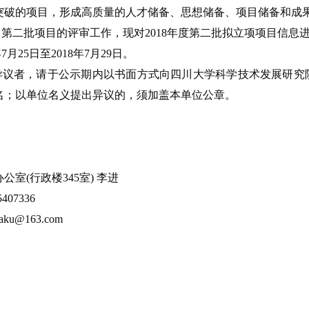
突破的项目，形成高质量的人才储备、思想储备、项目储备和成
了第二批项目的评审工作，现对
2018
年度第二批拟立项项目信息
年
7
月
25
日至
2018
年
7
月
29
日。
异议者，请于公示期内以书面方式向四川大学科学技术发展研究
名；以单位名义提出异议的，须加盖本单位公章。
办公室
(
行政楼
345
室
)
李进
5407336
aku@163.com