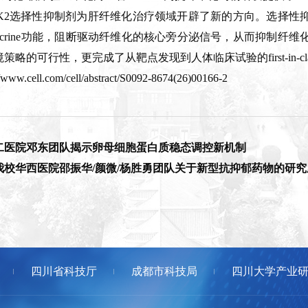
CK2选择性抑制剂为肝纤维化治疗领域开辟了新的方向。选择性
ocrine功能，阻断驱动纤维化的核心旁分泌信号，从而抑制纤维化
略的可行性，更完成了从靶点发现到人体临床试验的first-in-cl
.cell.com/cell/abstract/S0092-8674(26)00166-2
二医院邓东团队揭示卵母细胞蛋白质稳态调控新机制
发表我校华西医院邵振华/颜微/杨胜勇团队关于新型抗抑郁药物的研
四川省科技厅
成都市科技局
四川大学产业