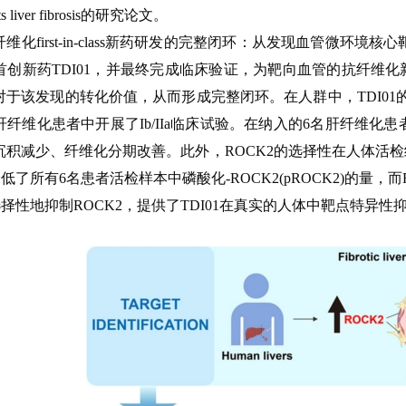
eats liver fibrosis的研究论文。
维化first-in-class新药研发的完整闭环：从发现血管微环
首创新药TDI01，并最终完成临床验证，为靶向血管的抗纤维
对于该发现的转化价值，从而形成完整闭环。在人群中，TDI0
纤维化患者中开展了Ib/IIa临床试验。在纳入的6名肝纤维化患
沉积减少、纤维化分期改善。此外，ROCK2的选择性在人体活
降低了所有6名患者活检样本中磷酸化-ROCK2(pROCK2)的量
高选择性地抑制ROCK2，提供了TDI01在真实的人体中靶点特异