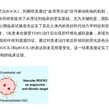
境核心靶点ROCK2，到阐明其通过“血管旁分泌”信号驱动疾病的机制，
化新药研发提供了从理论到临床的坚实基础。尤为关键的是，团队
1的1期临床试验首先证实了其在人体内的良好药代动力学特征和安
者，5名患者在接受TDI01治疗后出现肝纤维化减轻迹象，表现为
检组织中得到直观印证。通过对患者治疗前后肝组织的荧光染色分
，而ROCK1和pROCK1的表达则未见明显变化。这一结果直接证实了
性抑制的临床证据。