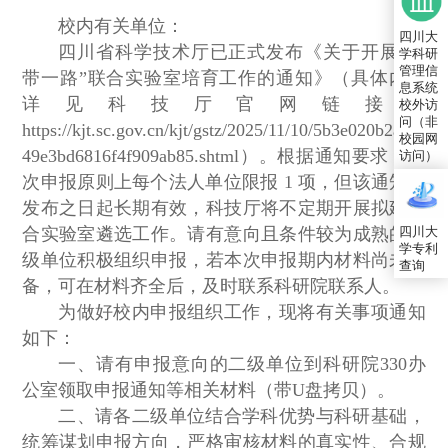
校内有关单位：
四川大
四川省科学技术厅已正式发布《关于开展“一
学科研
管理信
带一路”联合实验室培育工作的通知》（具体内容
息系统
详见科技厅官网链接：
校外访
问（非
https://kjt.sc.gov.cn/kjt/gstz/2025/11/10/5b3e020b2ab0
校园网
49e3bd6816f4f909ab85.shtml）。根据通知要求，本
访问）
次申报原则上每个法人单位限报 1 项，但该通知自
发布之日起长期有效，科技厅将不定期开展拟建联
四川大
合实验室遴选工作。请有意向且条件较为成熟的二
学专利
级单位积极组织申报，若本次申报期内材料尚未完
查询
备，可在材料齐全后，及时联系科研院联系人。
为做好校内申报组织工作，现将有关事项通知
如下：
一、请有申报意向的二级单位到科研院330办
公室领取申报通知等相关材料（带U盘拷贝）。
二、请各二级单位结合学科优势与科研基础，
统筹谋划申报方向，严格审核材料的真实性、合规