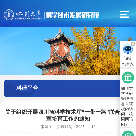
问答
机器人
科研平台
四川大
学科研
管理信
息系统
校内访
关于组织开展四川省科学技术厅“一带一路”联合实验
问（校
室培育工作的通知
园网访
问）
来源：
发布时间：
2025-11-13