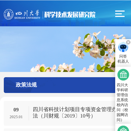
问答
机器人
政策法规
四川大
学科研
管理信
息系统
校内访
四川省科技计划项目专项资金管理办
09
问（校
园网访
法（川财规〔2019〕10号）
2025.01
问）