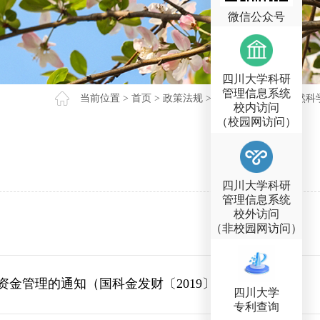
微信公众号
四川大学科研
管理信息系统
当前位置 >
首页
>
政策法规
>
科研经费
>
国家自然科
校内访问
（校园网访问）
四川大学科研
管理信息系统
校外访问
（非校园网访问）
金管理的通知（国科金发财〔2019〕31号）
四川大学
专利查询