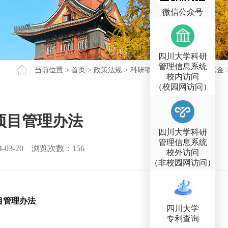
微信公众号
四川大学科研
管理信息系统
当前位置 >
首页
>
政策法规
>
科研项目
>
国家自然科学基金
校内访问
（校园网访问）
项目管理办法
四川大学科研
管理信息系统
4-03-20
浏览次数：
156
校外访问
（非校园网访问）
目管理办法
四川大学
专利查询