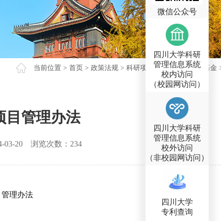
微信公众号
四川大学科研
管理信息系统
当前位置 >
首页
>
政策法规
>
科研项目
>
国家自然科学基金
校内访问
（校园网访问）
项目管理办法
四川大学科研
管理信息系统
4-03-20
浏览次数：
234
校外访问
（非校园网访问）
目管理办法
四川大学
专利查询