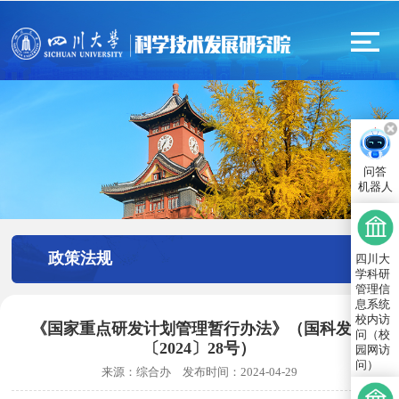
问答
机器人
政策法规
四川大
学科研
管理信
息系统
校内访
《国家重点研发计划管理暂行办法》（国科发资
问（校
〔2024〕28号）
园网访
问）
来源：
综合办
发布时间：
2024-04-29