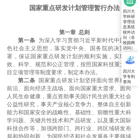
国家重点研发计划管理暂行办法
四川大
学科研
管理信
息系统
第一章 总则
校外访
问（非
第一条
为深入学习贯彻习近平新时代中国特
校园网
色社会主义思想，落实党中央、国务院的决策部
访问）
署，保证国家重点研发计划的顺利实施，实现高
效、科学、规范和公正管理，按照国家科技重大项
四川大
目立项管理等制度要求，制定本办法。
学专利
第二条
国家重点研发计划坚持面向世界科技
查询
前沿、面向经济主战场、面向国家重大需求、面向
人民生命健康，重点资助事关国计民生的重大社会
公益性研究，事关产业核心竞争力、整体自主创新
能力和国家安全的战略性、基础性、前瞻性重大科
学问题、关键共性技术和产品研发，以及重大国际
科技合作等，加强跨部门、跨行业、跨区域研发布
局和协同创新，为国民经济和社会发展各主要领域