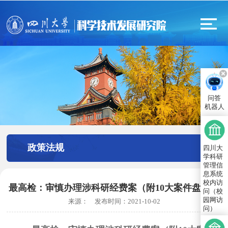
问答
机器人
政策法规
四川大
学科研
管理信
息系统
校内访
最高检：审慎办理涉科研经费案（附10大案件盘点）
问（校
园网访
来源：
发布时间：
2021-10-02
问）