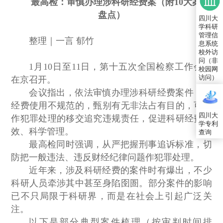
最高检：审慎办理涉科研经费案（附10大案件
盘点）
四川大
学科研
管理信
整理｜一言 郁竹
息系统
校外访
问（非
1月10日至11日，第十五次全国检察工作会议
校园网
访问）
在京召开。
会议指出，依法审慎办理涉科研经费案件，对
经费使用不规范的，甄别有无非法占有目的，可不
四川大
作犯罪处理的移交追究违规责任，促进科研经费有
学专利
效、科学管理。
查询
最高检同时强调，从严把握刑事追诉标准，切
防把一般违法、违反财经纪律问题作犯罪处理。
近年来，涉及科研经费的案件时有爆出，不少
科研人员牵涉其中甚至身陷囹圄。部分案件的影响
已不只局限于科研界，而是在社会上引起广泛关
注。
以下是部分典型案件梳理（按审判时间排